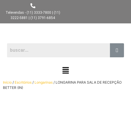
Televendas - (11) 3333-7800 | (11)
3222-5881 | (11) 3791-6854
Início
/
Escritórios
/
Longarinas
/ LONGARINA PARA SALA DE RECEPÇÃO
BETTER (IN)