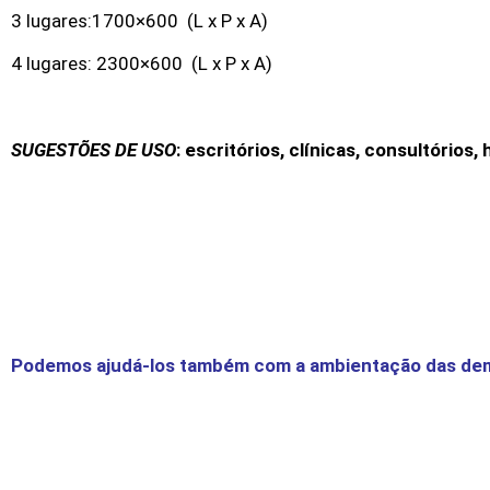
3 lugares:1700×600 (L x P x A)
4 lugares: 2300×600 (L x P x A)
SUGESTÕES DE USO
: escritórios, clínicas, consultórios,
Podemos ajudá-los também com a ambientação das demai